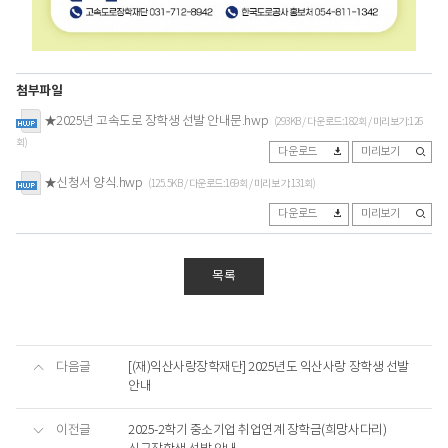
2
첨부파일
0
★2025년 고속도로 장학생 선발 안내문.hwp
(293KB / 다운로드:182회 / 미리보기:126
2
회)
다운로드
미리보기
5
★신청서 양식.hwp
(125.5KB / 다운로드:169회 / 미리보기:131회)
고
다운로드
미리보기
속
도
목록
로
장
학
생
다음글
[(재)익산사랑장학재단] 2025년도 익산사랑 장학생 선발
안내
모
집
이전글
2025-2학기 중소기업 취업연계 장학금(희망사다리)