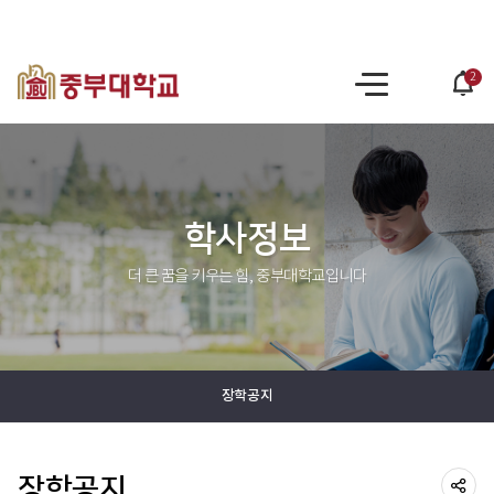
2
po
사
op
이
트
맵
학사정보
더 큰 꿈을 키우는 힘, 중부대학교입니다
장학공지
장학공지