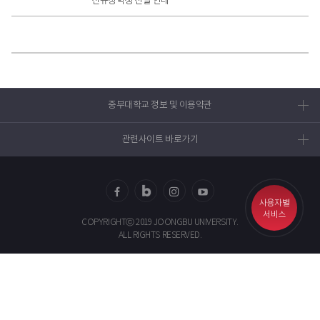
신규장학생 선발 안내
모
집
기
간
2
0
2
5.
중부대학교 정보 및 이용약관
9.
8.
관련사이트 바로가기
(월)
~
1
0.
1
사용자별
0.
페이
블로
인스
유투
서비스
(금)
COPYRIGHTⓒ 2019 JOONGBU UNIVERSITY.
스북
그
타그
브
ALL RIGHTS RESERVED.
대
램
상
고
속
도
로