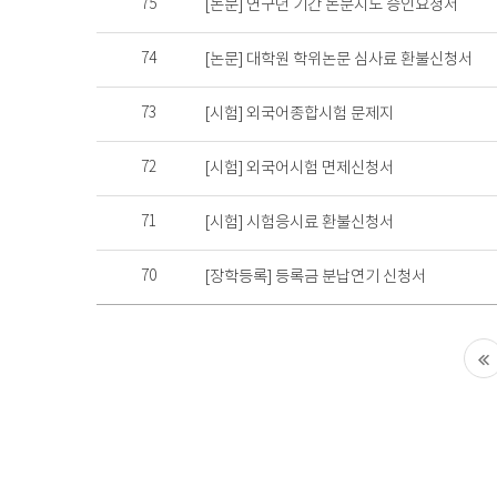
75
[논문] 연구년 기간 논문지도 승인요청서
록
74
[논문] 대학원 학위논문 심사료 환불신청서
73
[시험] 외국어종합시험 문제지
72
[시험] 외국어시험 면제신청서
71
[시험] 시험응시료 환불신청서
70
[장학등록] 등록금 분납연기 신청서