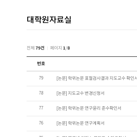
대학원자료실
79건
1
8
전체
페이지
/
정
번호
보
광
79
[논문] 학위논문 표절검사결과 지도교수 확인
장
>
대
78
[논문] 지도교수 변경신청서
학
원
77
[논문] 학위논문 연구윤리 준수확인서
자
료
76
[논문] 학위논문 연구계획서
실
목