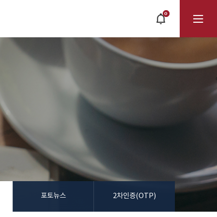
0
POPUP
OPEN
전
체
메
뉴
포토뉴스
2차인증(OTP)