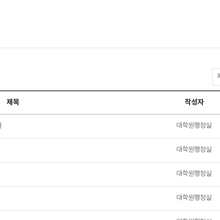
정
보
광
제목
작성자
장
>
대
서
대학원행정실
학
원
대학원행정실
자
료
대학원행정실
실
검
색
대학원행정실