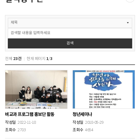
공유
게시물
검색
검색
23건
1
3
전체
현재 페이지
/
비교과 프로그램 홍보단 활동
청년세미나
작성일
2022-11-18
작성일
2018-05-29
조회수
2703
조회수
4654