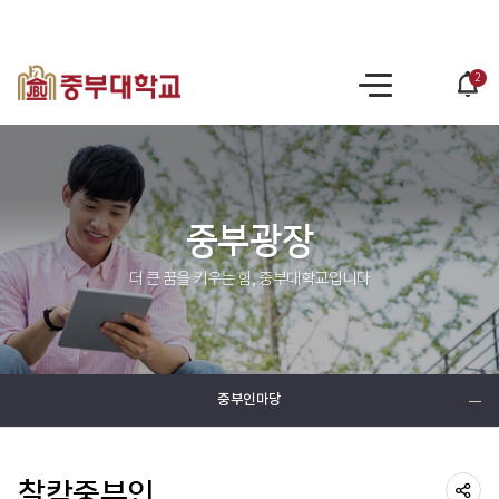
2
po
사
op
이
트
맵
중부광장
더 큰 꿈을 키우는 힘, 중부대학교입니다
중부인마당
찰칵중부인