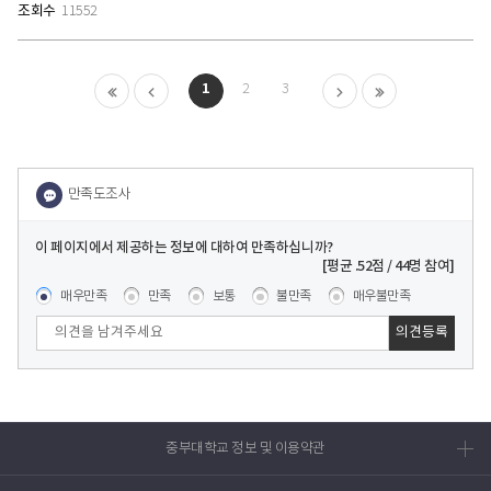
조회수
11552
처음
이전
1
다음
마지막
2
3
이 페이지에서 제공하는 정보에 대하여 만족하십니까?
콘텐츠 만족도 조사
[평균
.52
점 /
44
명 참여]
매우만족
만족
보통
불만족
매우불만족
중부대학교 정보 및 이용약관