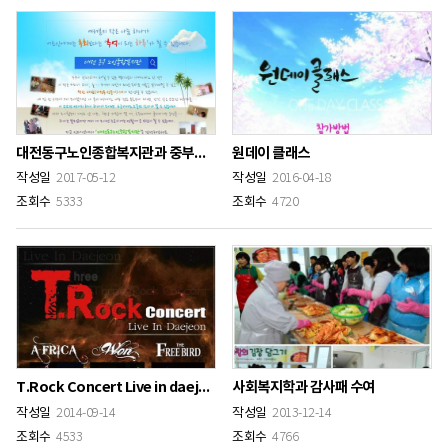
대전동구노인종합복지관과 중부대 사회복지학과와 함께하는 모금행사
원데이 클래스
작성일
2017-05-12
작성일
2016-04-18
조회수
5333
조회수
4720
T.Rock Concert Live in daejeon
사회복지학과 감사패 수여
작성일
2014-09-14
작성일
2013-12-14
조회수
4533
조회수
4766