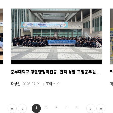
영
중부대학교 경찰행정학전공, 현직 경찰·교정공무원 졸업생 멘토링 프로그램 운영
작성일
조회수
2026-07-21
9
1
2
3
4
5