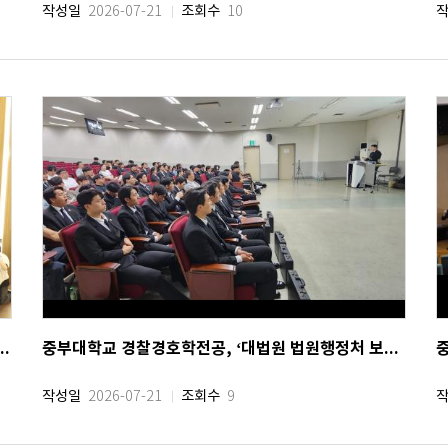
작성일
조회수
2026-07-21
10
1회 JB지역혁신프로젝트 경진대회 성료
중부대학교 경찰경호학전공, ‘대법원 법원행정처 보안괸리대 기업설명회’ 개최
작성일
조회수
2026-07-21
9