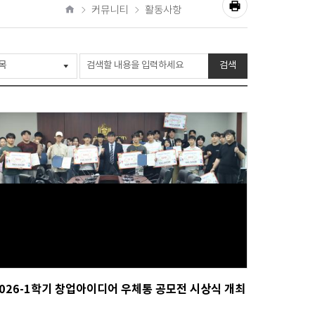
공
커뮤니티
활동사항
유
홈
프
하
기
린
검색
트
2026-1학기 창업아이디어 우체통 공모전 시상식 개최