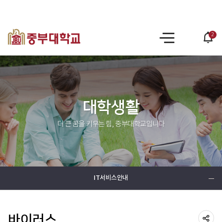
2
po
사
op
이
트
맵
대학생활
더 큰 꿈을 키우는 힘, 중부대학교입니다
IT서비스안내
바이러스