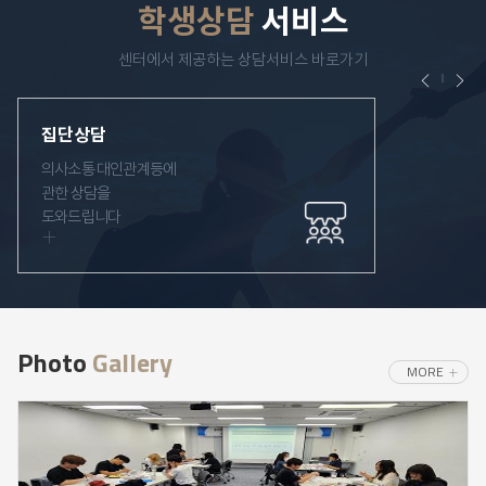
학생상담
서비스
센터에서 제공하는 상담서비스 바로가기
Prev
Ne
집단상담
의사소통 대인관계등에
관한 상담을
도와드립니다
Photo
Gallery
MORE