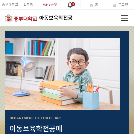
중부대학교
입학정보
WHY중부
0
홈
로그인
전
아동보육학전공
체
메
뉴
DEPARTMENT OF CHILD CARE
아동보육학전공에