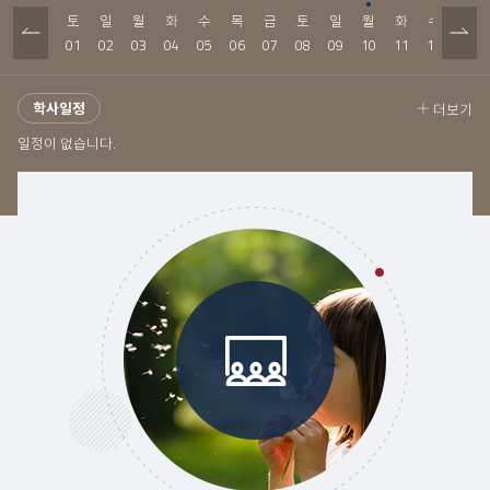
토
일
월
화
수
목
금
토
일
월
화
수
목
01
02
03
04
05
06
07
08
09
10
11
12
13
학사일정
더보기
일정이 없습니다.
존버닝햄을 찾아서-2
존버닝햄을 찾