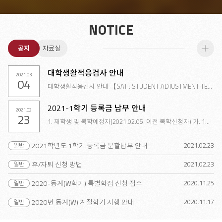
NOTICE
공지
자료실
더
대학생활적응검사 안내
2021.03
04
보
대학생활적응검사 안내 【SAT : STUDENT ADJUSTMENT TEST】 인지적, 심리 사회적, 조직..
기
2021-1학기 등록금 납부 안내
2021.02
23
1. 재학생 및 복학예정자(2021.02.05. 이전 복학신청자) 가. 1차 등록기간 : 2021.02..
2021.02
23
2021학년도 1학기 등록금 분할납부 안내
2021.02
23
휴/자퇴 신청 방법
2020.11
25
2020-동계(W학기) 특별학점 신청 접수
2020.11
17
2020년 동계(W) 계절학기 시행 안내