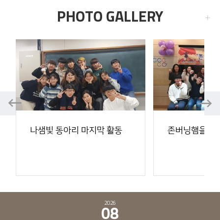
PHOTO GALLERY
더
Prev
Prev
Next
Next
나샘빛 동아리 마지막 활동
존버닝햄을 찾
2026
08