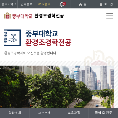
중부대학교
입학정보
WHY중부
0
홈
로그인
전
환경조경학전공
체
메
뉴
중부대학교
환경조경
환경조경학전공
환경조경학과에 오신것을 환영합니다.
Prev
Stop
Next
학과소개
교수소개
교육과정
졸업 후 진로