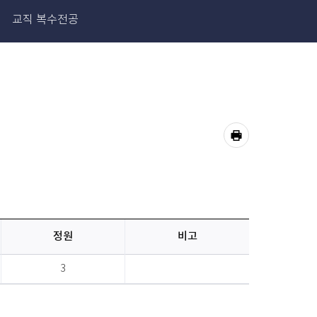
교직 복수전공
공
유
프
하
기
린
트
정원
비고
3