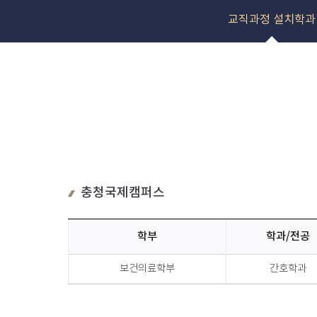
교직과정 설치학과
충청국제캠퍼스
학부
학과/전공
국
보건의료학부
간호학과
제
캠
퍼