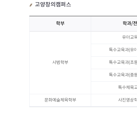
스
고양창의캠퍼스
(충
청
캠
학부
학과/
퍼
창
스)
유아교
의
교
캠
직
특수교육과(유
퍼
과
스
사범학부
특수교육과(초
정
(고
설
양
특수교육과(중
치
캠
학
특수체육
퍼
과
스)
및
문화예술체육학부
사진영상
교
표
직
시
과
과
정
목
설
치