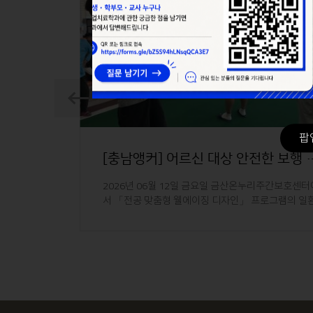
Prev
Prev
팝
[충남앵커] 지역 아동 대상 전공 체험 프로그램 운영
[충남앵커] 어르신 대상 안전한 
터에서
2026년 06월 12일 금요일 금산온누리주간보호센터
환으로
서 「전공 맞춤형 웰에이징 디자인」 프로그램의 일
로 어르신 대상 안전한..