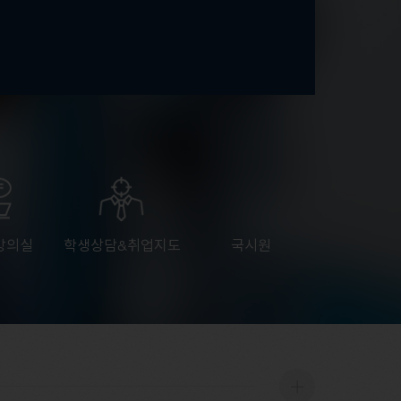
강의실
학생상담&취업지도
국시원