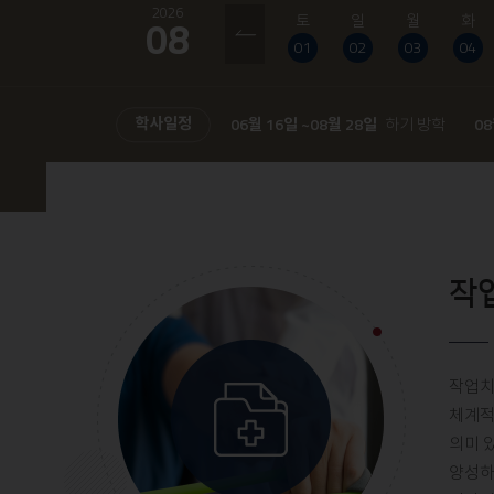
2026
토
일
월
화
08
01
02
03
04
학사일정
06월 16일 ~08월 28일
하기 방학
08
작
작업치
체계적
의미 
양성하