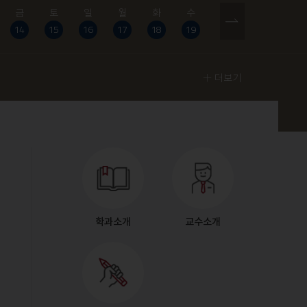
금
토
일
월
화
수
목
금
토
14
15
16
17
18
19
20
21
22
더보기
학과소개
교수소개