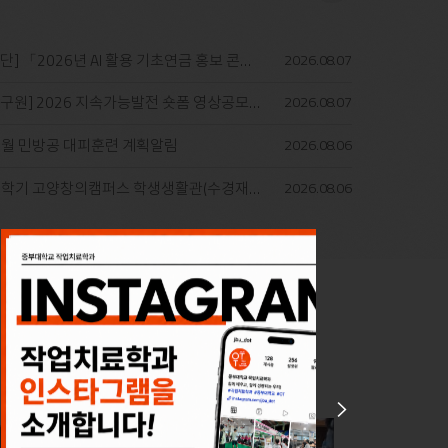
더
2026년 AI 활용 기초연금 홍보 콘텐츠 공모전」 안..
2026.08
07
보
기
원] 2026 지속가능발전 숏폼 영상공모전 안내
2026.08
07
8월 민방공 대피훈련 계획알림
2026.08
06
학기 고양창의캠퍼스 학생생활관(수경재) 합격자 발표
2026.08
06
더보기
Next