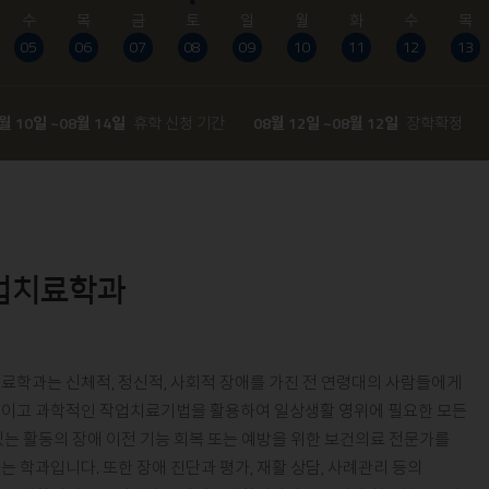
수
목
금
토
일
월
화
수
목
05
06
07
08
09
10
11
12
13
월 10일 ~08월 14일
휴학 신청 기간
08월 12일 ~08월 12일
장학확정
업치료학과
료학과는 신체적, 정신적, 사회적 장애를 가진 전 연령대의 사람들에게
이고 과학적인 작업치료기법을 활용하여 일상생활 영위에 필요한 모든
있는 활동의 장애 이전 기능 회복 또는 예방을 위한 보건의료 전문가를
는 학과입니다. 또한 장애 진단과 평가, 재활 상담, 사례관리 등의