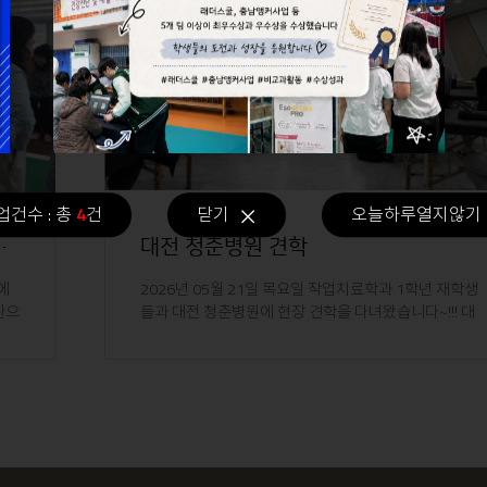
업건수 : 총
4
건
닫기
오늘하루열지않기
보행 및 낙상 예방 프..
대전 청춘병원 견학
에
2026년 05월 21일 목요일 작업치료학과 1학년 재학생
환으
들과 대전 청춘병원에 현장 견학을 다녀왔습니다~!!! 대
전 청춘병원은 뇌졸중..