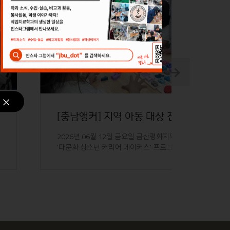
Next
Next
[충남앵커] 지역 아동 대상 전공 체험 프로그램 운영
2026년 06월 12일 금요일 금산평화지역아동센터에서
'다문화 청소년 커리어 메이커스' 프로그램의 일환으로
지역 아동 약 20명을..