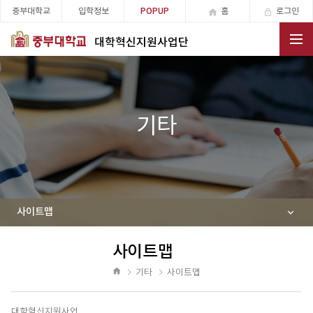
중부대학교
입학정보
홈
로그인
POPUP
대학혁신지원사업단
전체메뉴
기타
사이트맵
사이트맵
공
유
기타
사이트맵
하
홈
기
대학혁신지원사업