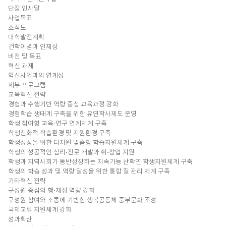
단장 인사말
사업목표
조직도
대학발전계획
건학이념과 인재상
비전 및 목표
혁신 과제
혁신사업과의 연계성
세부 프로그램
교육혁신 전략
경험과 수행기반 역량 중심 교육과정 강화
경험학습 생태계 구축을 위한 유연학사제도 운영
학생 참여형 교육-연구 연계체계 구축
학생친화적 학습환경 및 지원환경 구축
학생성장을 위한 다차원 맞춤형 학습지원체계 구축
학생의 성공적인 심리⋅진로 개발과 취⋅창업 지원
학생과 지역사회가 동반성장하는 지속가능 산학연 학생지원체계 구축
학생의 학습 성과 및 역량 달성을 위한 통합 질 관리 체계 구축
기타혁신 전략
구성원 중심의 행⋅재정 역량 강화
구성원 참여와 소통에 기반한 행복공동체 중부문화 조성
국제교류 지원체계 강화
성과확산