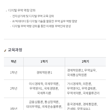
디지털 무역 역량 강화
전자상거래 및 디지털 무역 교육 강화
AI·빅데이터 등 디지털 기술을 활용한 무역 실무 역량 함양
디지털 무역 역량 강화를 통한 미래형 무역인재 양성
교육과정
학년
1학기
2학기
교육과정
경제학원론2, 무역실무,
-
1학년
경제학원론1
국제통상학원론
학년,
1학기,
미시경제학, 국제무역론,
거시경제학, 외환론,
2학기
2학년
무역영어1, 국제경영론,
무역영어2, 무역결제론,
국제투자론
무역계약론, 국제물류관리
금융상품론, 통상정책론,
중국경제론, 경제통합론,
대외무역법, 국제운송물류론,
3학년
관세법, 무역실습2,