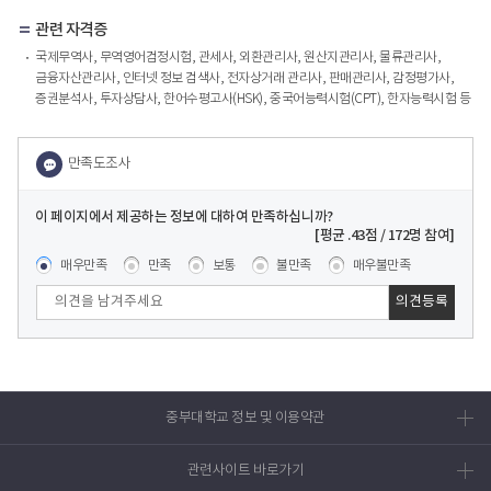
관련 자격증
국제무역사, 무역영어검정시험, 관세사, 외환관리사, 원산지관리사, 물류관리사,
금융자산관리사, 인터넷 정보 검색사, 전자상거래 관리사, 판매관리사, 감정평가사,
증권분석사, 투자상담사, 한어수평고사(HSK), 중국어능력시험(CPT), 한자능력시험 등
이 페이지에서 제공하는 정보에 대하여 만족하십니까?
콘텐츠 만족도 조사
[평균
.43
점 /
172
명 참여]
매우만족
만족
보통
불만족
매우불만족
중부대학교 정보 및 이용약관
관련사이트 바로가기