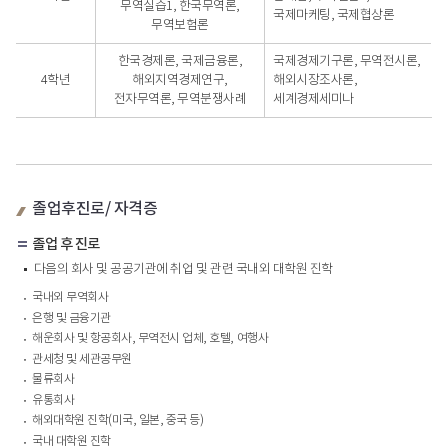
무역실습1, 한국무역론,
국제마케팅, 국제협상론
무역보험론
한국경제론, 국제금융론,
국제경제기구론, 무역전시론,
4학년
해외지역경제연구,
해외시장조사론,
전자무역론, 무역분쟁사례
세계경제세미나
졸업후진로/ 자격증
졸업 후 진로
다음의 회사 및 공공기관에 취업 및 관련 국내외 대학원 진학
국내외 무역회사
은행 및 금융기관
해운회사 및 항공회사, 무역전시 업체, 호텔, 여행사
관세청 및 세관공무원
물류회사
유통회사
해외대학원 진학(미국, 일본, 중국 등)
국내 대학원 진학