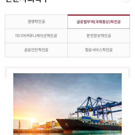
공유
경영학전공
글로벌무역(국제통상)학전공
미디어커뮤니케이션학전공
문헌정보학전공
공공안전학전공
항공서비스학전공