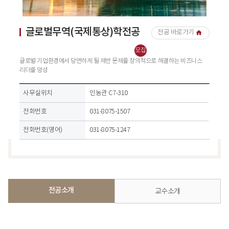
글로벌무역(국제통상)학전공
전공 바로가기
모집
글로벌 기업환경에서 당면하게 될 제반 문제를 창의적으로 해결하는 비즈니스
리더를 양성
사무실위치,전화번호
사무실위치
인농관 C7-310
전화번호
031-8075-1507
전화번호(영어)
031-8075-1247
전공소개
교수소개