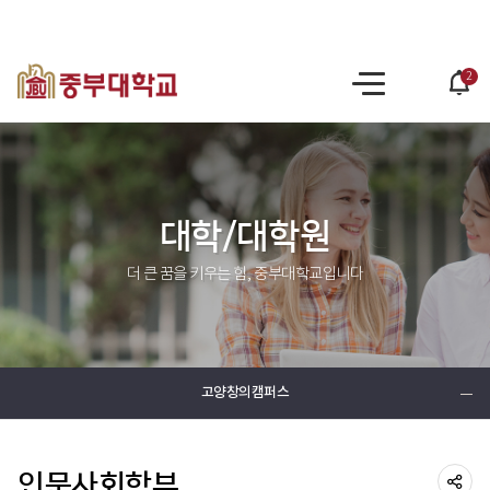
2
po
사
op
이
트
맵
대학/대학원
더 큰 꿈을 키우는 힘, 중부대학교입니다
고양창의캠퍼스
인문사회학부