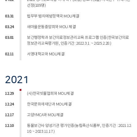
선정(189명)
03.31
법무부 범죄예방정책국 MOU체결
03.24
새마을운동중앙회와 MOU 체결
03.01
보건행정학과 보건의료정보관리교육 프로그램 인증(한국보건의료
정보관리교육평가원, 인증기간: 2022.3.1. ~ 2025.2.28.)
02.11
서영대학교와 MOU체결
2021
12.29
(사)한국빗물협회와 MOU체결
12.24
한국문화재재단과 MOU체결
12.17
고양YMCA와 MOU체결
12.10
동물보건사 양성기관 평가인증(농림축산식품부, 인증기간 : 2021.12.
10. ~ 2023.11.17.)