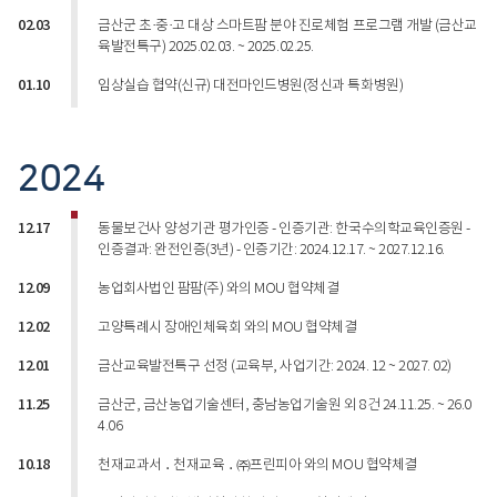
02.03
금산군 초·중·고 대상 스마트팜 분야 진로체험 프로그램 개발 (금산교
육발전특구) 2025.02.03. ~ 2025.02.25.
01.10
임상실습 협약(신규) 대전마인드병원(정신과 특화병원)
2024
12.17
동물보건사 양성기관 평가인증 - 인증기관: 한국수의학교육인증원 -
인증결과: 완전인증(3년) - 인증기간: 2024.12.17. ~ 2027.12.16.
12.09
농업회사법인 팜팜(주) 와의 MOU 협약체결
12.02
고양특례시 장애인체육회 와의 MOU 협약체결
12.01
금산교육발전특구 선정 (교육부, 사업기간: 2024. 12 ~ 2027. 02)
11.25
금산군, 금산농업기술센터, 충남농업기술원 외 8건 24.11.25. ~ 26.0
4.06
10.18
천재교과서 ․ 천재교육 ․ ㈜프린피아 와의 MOU 협약체결