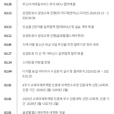
03.20
무신사리테일서비스 와의 MOU 협약체결
03.13
요양호보사 양성교육 진행(국가자격(면허)소지자반) 2026.03.13 ~ 2
026.04.04
03.13
인삼골건강마을 업무협력 협약(MOU) 및 실습 계약 체결
03.12
요양보호사 양성교육 진행(글로벌헬스케어학과)
03.05
지역 아동∙청소년 대상 사업 추진을 위한 협력기관 회의 개최
02.27
요양보호 지·산·학 거버넌스 업무협력 협약 체결
02.24
스마트팜 리빙랩 운영
02.04
디지털 농업 리터러시 수요분석 실시 및 결과분석 2026.02.04. ~ 202
6.02.25.
02.01
4주기 교육국제화역량 인증제 어학연수과정 인증대학 선정 (교육부,
인증 기간: 2026년 2월~2030년 2월)
02.01
2025년 교육국제화역량 인증제 우수 인증대학 선정 (교육부, 인증 기
간: 2026년 3월~2027년 2월)
02.01
글로벌헬스케어학과 대학원 개설