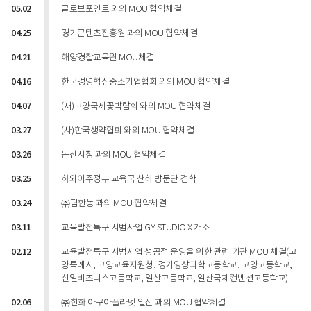
05.02
글로브포인트 와의 MOU 협약체결
04.25
경기콘텐츠진흥원 과의 MOU 협약체결
04.21
해양경찰교육원 MOU체결
04.16
한국경영혁신중소기업협회 와의 MOU 협약체결
04.07
(재)고양국제꽃박람회 와의 MOU 협약체결
03.27
(사)한국생약협회 와의 MOU 협약체결
03.26
논산시청 과의 MOU 협약체결
03.25
하와이주정부 교육국 산하 방문단 견학
03.24
㈜펌한농 과의 MOU 협약체결
03.11
교육발전특구 시범사업 GY STUDIO X 개소
02.12
교육발전특구 시범사업 성공적 운영을 위한 관련 기관 MOU 체결(고
양특례시, 고양교육지원청, 경기영상과학고등학교, 고양고등학교,
신일비즈니스고등학교, 일산고등학교, 일산국제컨벤션고등학교)
02.06
㈜한화 아쿠아플라넷 일산 과의 MOU 협약체결