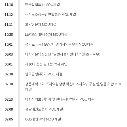
11.16
한국잡월드와 MOU체결
11.12
경기도소상공인연합회와 MOU체결
11.11
고양신문과 MOU체결
10.28
L&P코스메틱(주)와 MOU체결
10.01
경기도ㆍ농협중앙회 경기지역본부와 MOU체결
09.03
대학기본역량진단 “일반재정지원대학” 선정(교육부)
09.01
제10대 총장 권대봉 박사 취임
07.30
한국공항(주)와 MOU 체결
07.20
청운대학교와 「지역상생형 혁신비즈대학」구성/운영을 위한 MOU
체결
07.13
대한산업보건협회 및 한마음혈액원과 MOU 체결
07.08
경남태권도협회 MOU체결
07.06
OBS경인TV와 MOU 체결