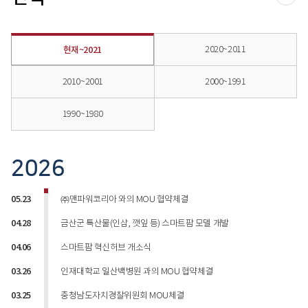
공유
2020~2011
현재~2021
2010~2001
2000~1991
1990~1980
2026
05.23
㈜맨파워코리아 와의 MOU 협약체결
04.28
금산군 특산물(인삼, 깻잎 등) 스마트팜 모델 개발
04.06
스마트팜 혁신허브 개소식
03.26
인재대학교 일산백병원 과의 MOU 협약체결
03.25
충청남도자치경찰위원회 MOU체결