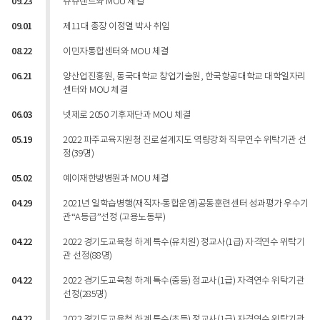
09.23
쥬쥬랜드와 MOU 체결
09.01
제11대 총장 이정열 박사 취임
08.22
이민자통합센터와 MOU 체결
06.21
양산업진흥원, 동국대학교 창업기술원, 한국항공대학교 대학일자리
센터와 MOU 체결
06.03
넷제로 2050 기후재단과 MOU 체결
05.19
2022 파주교육지원청 진로설계지도 역량강화 직무연수 위탁기관 선
정(39명)
05.02
예이재한방병원과 MOU 체결
04.29
2021년 일학습병행(재직자-통합운영)공동훈련센터 성과평가 우수기
관“A등급”선정 (고용노동부)
04.22
2022 경기도교육청 하계 특수(유치원) 정교사(1급) 자격연수 위탁기
관 선정(88명)
04.22
2022 경기도교육청 하계 특수(중등) 정교사(1급) 자격연수 위탁기관
선정(285명)
04.22
2022 경기도교육청 하계 특수(초등) 정교사(1급) 자격연수 위탁기관