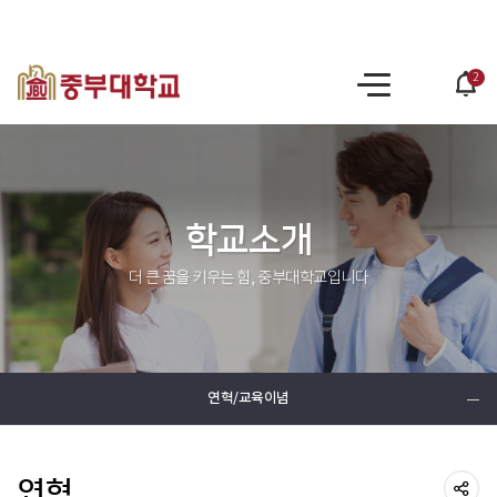
2
po
사
op
이
트
맵
학교소개
더 큰 꿈을 키우는 힘, 중부대학교입니다
연혁/교육이념
연혁