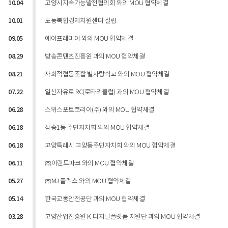
10.04
고양시지속가능발전협의회 와의 MOU 협약체결
10.01
도농복합경제지원센터 설립
09.05
에어프레미아 와의 MOU 협약체결
08.29
방송콘텐츠진흥원 과의 MOU 협약체결
08.21
사회적협동조합 별사탕학교 와의 MOU 협약체결
07.22
일산자유로 RC(로타리클럽) 과의 MOU 협약체결
06.28
스위스포트코리아(주) 와의 MOU 협약체결
06.18
삼송1동 주민자치회 와의 MOU 협약체결
06.18
고양특례시 고양동주민자치회 와의 MOU 협약체결
06.11
㈜이랜드파크 와의 MOU 협약체결
05.27
㈜MJ 플렉스 와의 MOU 협약체결
05.14
한국교통안전공단 과의 MOU 협약체결
03.28
고양산업진흥원 K-디지털플렛폼 지원단 과의 MOU 협약체결