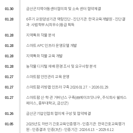
01.30
금산군지역아동센터협의회 및 소속 센터 협약체결
01.28
6주기 교원양성기관 역량진단 - 진단기관: 한국교육개발원 - 진단결
과: 사범학부 A(최우수)등급 획득
01.28
지역특화 작물 분석
01.28
스마트 APC 인프라 운영모델 개발
01.28
지역특화 작물 교육 개발
01.28
농작물 디지털 재배 환경 조사 및 요구사항 분석
01.27
스마트팜 안전관리 교육 운영
01.27
스마트팜 리빙랩 인프라 구축 2026.01.27. ~ 2026.01.29.
01.27
스마트팜 산·학·관 거버넌스 구축(㈜메이크잇나우, 주식회사 쉘파스
페이스, 중부대학교, 금산군)
01.26
금산군기업인협회 협의체 구성 및 협약체결
01.05
2025년도 하반기 간호교육인증평가 - 인증기관: 한국간호교육평가
원 - 인증결과: 인증(3년) - 인증기간: 2026.6.13. ~ 2029.6.12.