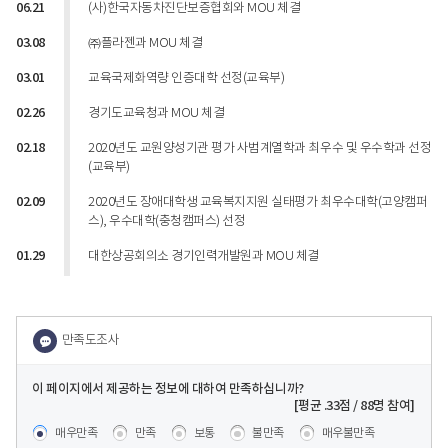
06.21
(사)한국자동차진단보증협회와 MOU 체결
03.08
㈜플라젠과 MOU 체결
03.01
교육국제화역량 인증대학 선정(교육부)
02.26
경기도교육청과 MOU 체결
02.18
2020년도 교원양성기관 평가 사범계열학과 최우수 및 우수학과 선정
(교육부)
02.09
2020년도 장애대학생 교육복지지원 실태평가 최우수대학(고양캠퍼
스), 우수대학(충청캠퍼스) 선정
01.29
대한상공회의소 경기인력개발원과 MOU 체결
이 페이지에서 제공하는 정보에 대하여 만족하십니까?
콘텐츠 만족도 조사
[평균
.33
점 /
88
명 참여]
매우만족
만족
보통
불만족
매우불만족