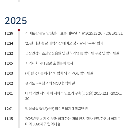
2025
12.26
스마트팜 운영 안전관리 표준 매뉴얼 개발 2025.12.26. ~ 2026.01.31.
12.24
'25년 대전·충남 대학직장 예비군 정기감사 "우수" 평가
12.22
금산인삼약초산업진흥원 및 산하기업 등 협의체 구성 및 협약체결
12.05
지역사회 세대공감 효행문화 행사
12.03
(사)한국자동차제작자협회 와의 MOU 협약체결
12.02
경기도교육청 과의 MOU 협약체결
12.01
대학 기반 지역사회 서비스 인프라 구축(금산홀) 2025.12.1.~2026.1.
30.
12.01
임상실습 협약(신규) 의정부을지대학교병원
11.15
2025년도 세계 이웃과 함께하는 마을 잔치 행사 진행하면서 국제로
타리 3680지구 협약체결