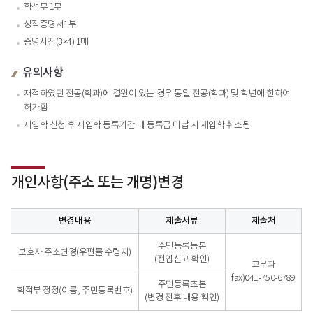
학적부 1부
성적증명서1부
증명사진(3×4) 1매
유의사항
재적하였던 전공(학과)에 결원이 있는 경우 동일 전공(학과) 및 학년에 한하여
허가함
재입학 신청 후 재입학 등록기간 내 등록금 미납 시 재입학 취소됨
개인사항(주소 또는 개명)변경
변경내용
제출서류
제출처
개인사항(주소 또는 개명)변경 - 변경내용, 제출서류, 제출처, 처리기간, 비고
주민등록등본
보호자 주소변경(우편물 수령지)
(전입신고 확인)
교무과
fax)041-750-6789
주민등록초본
학적부 정정(이름, 주민등록번호)
(변경 전후 내용 확인)