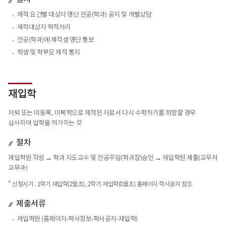
제적 요건별 대상자 명단 전공(학과) 공지 및 개별상담
제적대상자 학적처리
전공(학과)에 제적생 명단 통보
학생 및 학부모 제적 통지
재입학
자퇴 또는 미등록, 미복학으로 제적된 자로서 다시 수학하기를 희망할 경우
심사하여 입학을 허가하는 것
절차
재입학원 작성 → 학과 지도교수 및 전공주임(학과장)승인 → 재입학원 제출(교무처
교무과)
*
신청시기 : 1학기 재입학(2월초), 2학기 재입학(8월초) 홈페이지 학사공지 참조
제출서류
재입학원 (홈페이지-학사정보-학사공지-재입학)