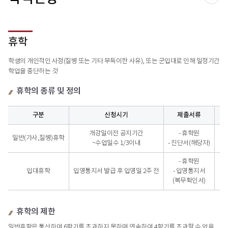
공유
휴학
학생의 개인적인 사정(질병 또는 기타 부득이한 사유), 또는 군입대로 인해 일정기간
학업을 중단하는 것
휴학의 종류 및 정의
구분
신청시기
제출서류
휴학의 종류 및 정의 - 구분, 신청시기, 제출서류, 휴학기간, 신청방법, 비고
개강일이전 공지기간
- 휴학원
일반(가사,질병)휴학
~수업일수 1/3이내
- 진단서(해당자)
- 휴학원
입대휴학
입영통지서 발급 후 입영일 2주 전
- 입영통지서
군
(복무확인서)
휴학의 제한
일반휴학은 통산하여 6학기를 초과하지 못하며 연속하여 4학기를 초과할 수 없음