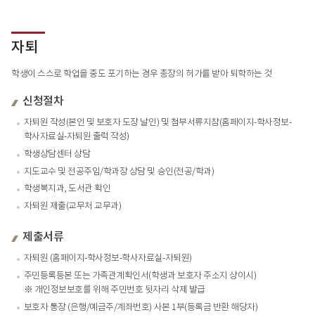
자퇴
학생이 스스로 학업을 중도 포기하는 경우 총장의 허가를 받아 퇴학하는 것
신청절차
자퇴원 작성(본인 및 보호자 도장 날인) 및 첨부서류지참(홈페이지-학사정보-
학사자료실-자퇴원 출럭 작성)
학생상담센터 상담
지도교수 및 전공주임/학과장 상담 및 승인(전공/학과)
학생복지과, 도서관 확인
자퇴원 제출(교무처 교무과)
제출서류
자퇴원 (홈페이지-학사정보-학사자료실-자퇴원)
주민등록등본 또는 가족관계확인서(학생과 보호자 주소지 상이시)
※ 개인정보보호를 위해 주민번호 뒷자리 삭제 발급
보호자 통장 (은행/예금주/계좌번호) 사본 1부(등록금 반환 해당자)