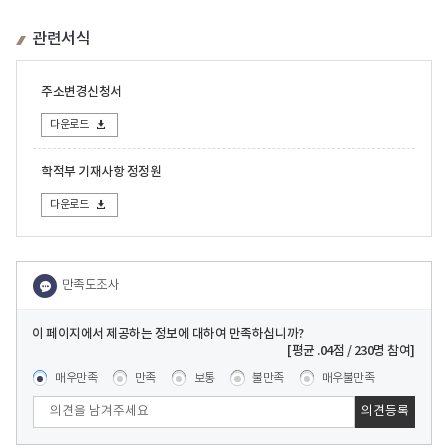
관련서식
주소변경신청서
다운로드
학적부 기재사항 정정원
다운로드
이 페이지에서 제공하는 정보에 대하여 만족하십니까?
콘텐츠 만족도 조사
[평균
.04
점 /
230
명 참여]
매우만족
만족
보통
불만족
매우불만족