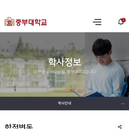
2
po
사
op
이
트
맵
학사정보
더 큰 꿈을 키우는 힘, 중부대학교입니다
학사안내
학적변동