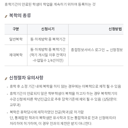
휴학기간이 만료된 학생이 학업을 계속하기 위하여 등록하는 것
복학의 종류
구분
신청시기
신청방법
복학의 종류 - 구분, 신청시기, 신청방법, 비고
일반복학
동·하계방학 중 복학기간
동·하계방학 중 복학기간
종합정보서비스 로그인 → 신청정보 → 
제대복학
(학기 개시일 이후 전역자
-수업일수 1/4선이전)
신청절차 유의사항
휴학 후 소정 기간 내에 복학을 하지 않는 경우에는 미복학으로 제적 될 수 있음
휴학기간이 만료되지 않은 학부학생이 복학을 하고자 하는 경우 복학학기의
수강신청에 따른 학년진급으로 추후 장학기준에 제외 될 수 있음. (상담문의:
교무과)
복학은 휴학당시에 재적하였던 전공(학과)로 허가함
단, 통폐합된 학과의 복학생은 유사학과 또는 통합학과로 전과 신청에 따라
처리하여 허가하며, 이 경우 전과의 제한은 받지 아니한다.